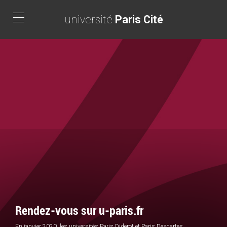
Aller
au
université
Paris Cité
contenu
Toggle
principal
navigation
Rendez-vous sur u-paris.fr
En janvier 2020, les universités Paris Diderot et Paris Descartes