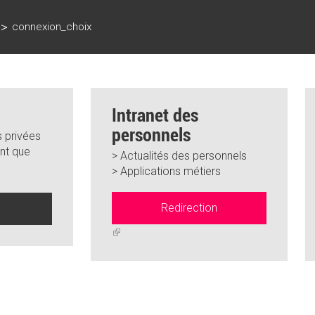
>
connexion_choix
Intranet des
personnels
 privées
nt que
> Actualités des personnels
> Applications métiers
Redirection
n
(link
is
external)