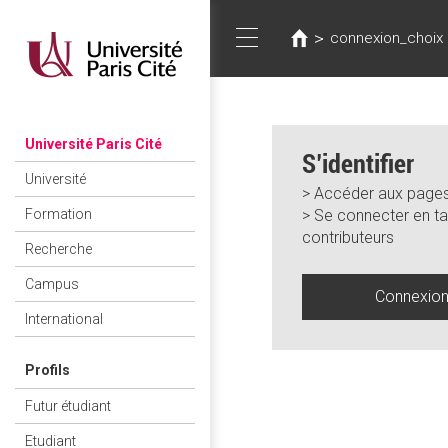
Vous
Aller
au
êtes
>
connexion_choix
Toggle
contenu
ici
principal
navigation
Université Paris Cité
S’identifier
Université
> Accéder aux pages
> Se connecter en ta
Formation
contributeurs
Recherche
Campus
Connexio
International
Profils
Futur étudiant
Etudiant