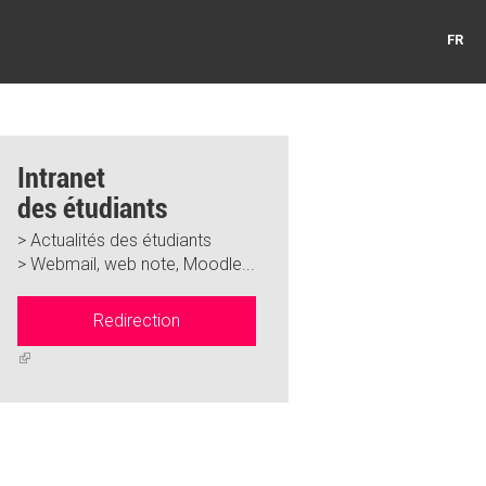
FR
Intranet
des étudiants
> Actualités des étudiants
> Webmail, web note, Moodle...
Redirection
(link
is
external)