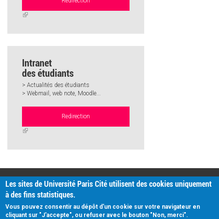
Redirection
(link
is
external)
Intranet
des étudiants
> Actualités des étudiants
> Webmail, web note, Moodle...
Redirection
(link
is
external)
PRATIQUE
Les sites de Université Paris Cité utilisent des cookies uniquement
Plan d'accès
à des fins statistiques.
Intranet
Mentions légales
Vous pouvez consentir au dépôt d'un cookie sur votre navigateur en
Données personnelles
cliquant sur "J'accepte", ou refuser avec le bouton "Non, merci".