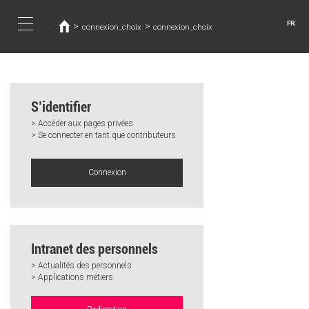
Vous
Aller
au
êtes
FR
>
>
connexion_choix
connexion_choix
contenu
ici
Toggle
principal
navigation
S’identifier
> Accéder aux pages privées
> Se connecter en tant que contributeurs
Connexion
Intranet des personnels
> Actualités des personnels
> Applications métiers